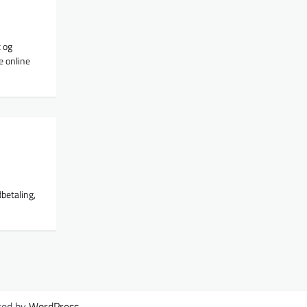
t og
e online
dbetaling,
red by
WordPress
.