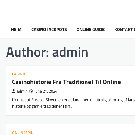
Skip
to
content
HEJM
CASINO JACKPOTS
ONLINE GUIDE
KONTAKT 
Author:
admin
CASINO
Casinohistorie Fra Traditionel Til Online
admin
June 21, 2024
i hjertet af Europa, Slovenien er et land med en utrolig blanding af lan
historie og gamle traditioner i sin…
ONLINESPIL