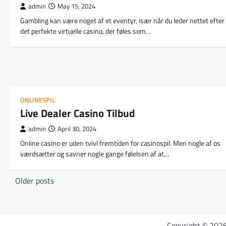
admin
May 15, 2024
Gambling kan være noget af et eventyr, især når du leder nettet efter
det perfekte virtuelle casino, der føles som…
ONLINESPIL
Live Dealer Casino Tilbud
admin
April 30, 2024
Online casino er uden tvivl fremtiden for casinospil. Men nogle af os
værdsætter og savner nogle gange følelsen af at…
Posts
Older posts
navigation
Copyright © 202