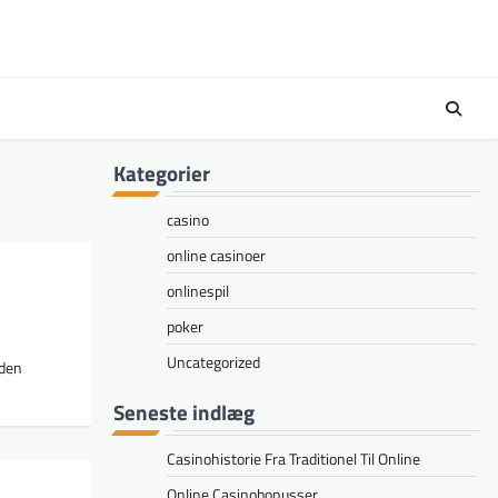
Kategorier
casino
online casinoer
onlinespil
poker
Uncategorized
 den
Seneste indlæg
Casinohistorie Fra Traditionel Til Online
Online Casinobonusser