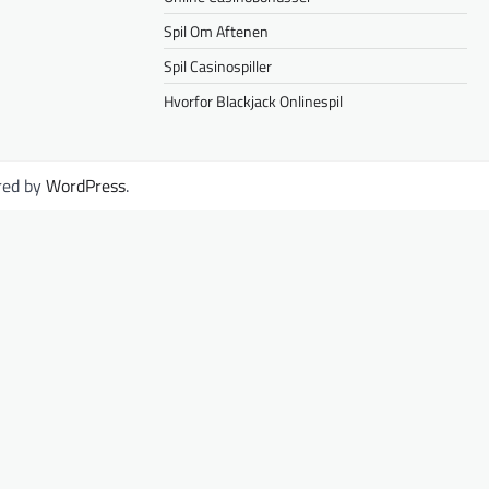
Spil Om Aftenen
Spil Casinospiller
Hvorfor Blackjack Onlinespil
red by
WordPress
.