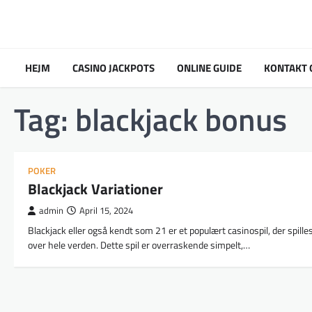
Skip
to
content
HEJM
CASINO JACKPOTS
ONLINE GUIDE
KONTAKT 
Tag:
blackjack bonus
POKER
Blackjack Variationer
admin
April 15, 2024
Blackjack eller også kendt som 21 er et populært casinospil, der spille
over hele verden. Dette spil er overraskende simpelt,…