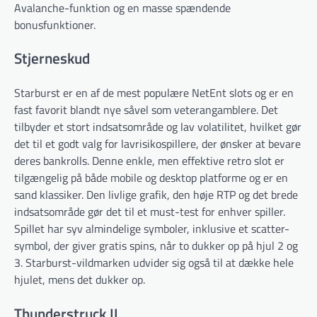
Avalanche-funktion og en masse spændende
bonusfunktioner.
Stjerneskud
Starburst er en af de mest populære NetEnt slots og er en
fast favorit blandt nye såvel som veterangamblere. Det
tilbyder et stort indsatsområde og lav volatilitet, hvilket gør
det til et godt valg for lavrisikospillere, der ønsker at bevare
deres bankrolls. Denne enkle, men effektive retro slot er
tilgængelig på både mobile og desktop platforme og er en
sand klassiker. Den livlige grafik, den høje RTP og det brede
indsatsområde gør det til et must-test for enhver spiller.
Spillet har syv almindelige symboler, inklusive et scatter-
symbol, der giver gratis spins, når to dukker op på hjul 2 og
3. Starburst-vildmarken udvider sig også til at dække hele
hjulet, mens det dukker op.
Thunderstruck II