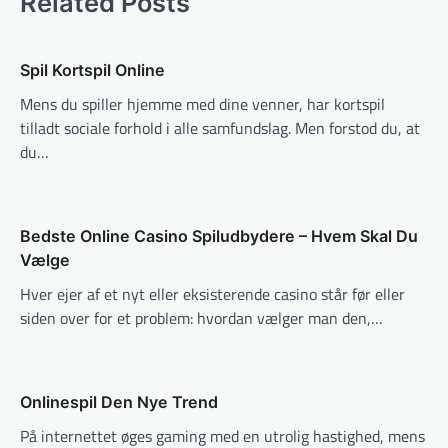
Related Posts
Spil Kortspil Online
Mens du spiller hjemme med dine venner, har kortspil
tilladt sociale forhold i alle samfundslag. Men forstod du, at
du…
Bedste Online Casino Spiludbydere – Hvem Skal Du
Vælge
Hver ejer af et nyt eller eksisterende casino står før eller
siden over for et problem: hvordan vælger man den,…
Onlinespil Den Nye Trend
På internettet øges gaming med en utrolig hastighed, mens