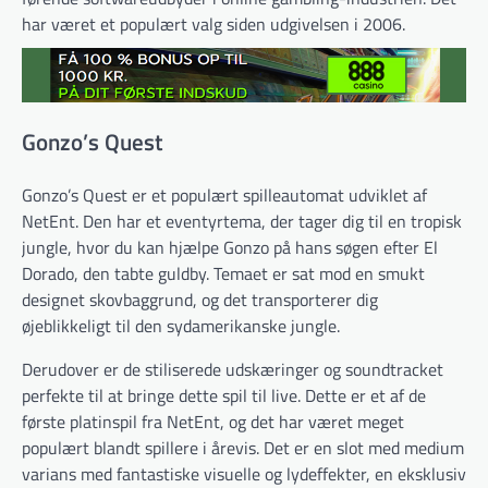
har været et populært valg siden udgivelsen i 2006.
Gonzo’s Quest
Gonzo’s Quest er et populært spilleautomat udviklet af
NetEnt. Den har et eventyrtema, der tager dig til en tropisk
jungle, hvor du kan hjælpe Gonzo på hans søgen efter El
Dorado, den tabte guldby. Temaet er sat mod en smukt
designet skovbaggrund, og det transporterer dig
øjeblikkeligt til den sydamerikanske jungle.
Derudover er de stiliserede udskæringer og soundtracket
perfekte til at bringe dette spil til live. Dette er et af de
første platinspil fra NetEnt, og det har været meget
populært blandt spillere i årevis. Det er en slot med medium
varians med fantastiske visuelle og lydeffekter, en eksklusiv