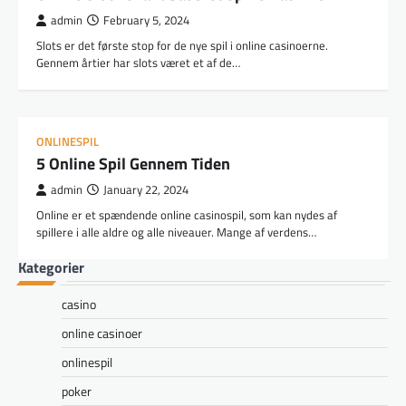
admin
February 5, 2024
Slots er det første stop for de nye spil i online casinoerne.
Gennem årtier har slots været et af de…
ONLINESPIL
5 Online Spil Gennem Tiden
admin
January 22, 2024
Online er et spændende online casinospil, som kan nydes af
spillere i alle aldre og alle niveauer. Mange af verdens…
Kategorier
casino
online casinoer
onlinespil
poker