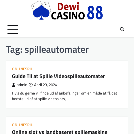
Skip
to
content
Tag:
spilleautomater
ONLINESPIL
Guide Til at Spille Videospilleautomater
admin
April 23, 2024
Hvis du gerne vil finde ud af anbefalinger om en måde at få det
bedste ud af at spille videoslots,…
ONLINESPIL
Online slot vs landbaseret spillemaskine