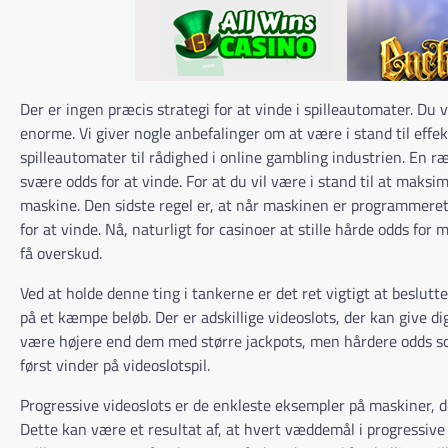
Der er ingen præcis strategi for at vinde i spilleautomater. Du 
enorme. Vi giver nogle anbefalinger om at være i stand til effek
spilleautomater til rådighed i online gambling industrien. En r
svære odds for at vinde. For at du vil være i stand til at maksi
maskine. Den sidste regel er, at når maskinen er programmeret
for at vinde. Nå, naturligt for casinoer at stille hårde odds for
få overskud.
Ved at holde denne ting i tankerne er det ret vigtigt at beslutt
på et kæmpe beløb. Der er adskillige videoslots, der kan give 
være højere end dem med større jackpots, men hårdere odds som 
først vinder på videoslotspil.
Progressive videoslots er de enkleste eksempler på maskiner, de
Dette kan være et resultat af, at hvert væddemål i progressive 