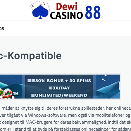
OS
ac-Kompatible
 måder at knytte sig til deres foretrukne spillesteder, har onlineca
liver tilgået via Windows-software, men også via mobiltelefoner og
elt designet til MAC-brugere for deres bekvemmelighed. Indtil det s
om er i stand til at byde på førsteklasses onlinecasinoer for sådan