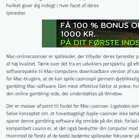
hvilket giver dig indsigt i hver facet af deres
tjenester.
Mac-onlinecasinoer er spillesider, der tilbyder deres tjenester
af høj kvalitet. Tænk over det fra en udviklers perspektiv, gå ef
softwarepakke til Mac-computere. downloadbare version af casi
for Mac-brugere, at de kan spille casinospil gennem øjeblikkelig a
gambling Mac-software. Den mest effektive faktor at prøve, hvi
den online gambling-side, der understøttes på Window.
Der er masser af point til fordel for Mac-casinoer. Ligeledes s
Selve konceptet om, at hovedsageligt Apple-casinoer ikke behø
sparer denne gambling software dig område på din disk; forlad 
kompatibelt casino er, at det også beskytter din computer mod 
Hvorimod de fleste af de bedst bedømte spillesider fokuserer på