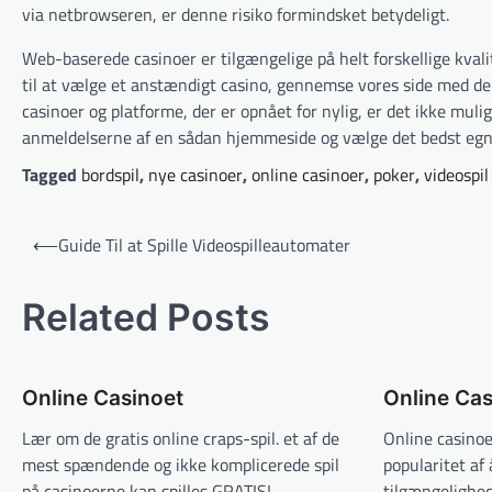
via netbrowseren, er denne risiko formindsket betydeligt.
Web-baserede casinoer er tilgængelige på helt forskellige kval
til at vælge et anstændigt casino, gennemse vores side med d
casinoer og platforme, der er opnået for nylig, er det ikke m
anmeldelserne af en sådan hjemmeside og vælge det bedst egn
Tagged
bordspil
,
nye casinoer
,
online casinoer
,
poker
,
videospil
Post
⟵
Guide Til at Spille Videospilleautomater
navigation
Related Posts
Online Casinoet
Online Cas
Lær om de gratis online craps-spil. et af de
Online casinoe
mest spændende og ikke komplicerede spil
popularitet a
på casinoerne kan spilles GRATIS!…
tilgængelighed