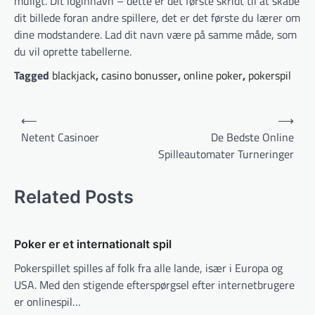
muligt. Dit loginnavn – dette er det første skridt til at skabe
dit billede foran andre spillere, det er det første du lærer om
dine modstandere. Lad dit navn være på samme måde, som
du vil oprette tabellerne.
Tagged
blackjack
,
casino bonusser
,
online poker
,
pokerspil
Post
⟵
⟶
navigation
Netent Casinoer
De Bedste Online
Spilleautomater Turneringer
Related Posts
Poker er et internationalt spil
Pokerspillet spilles af folk fra alle lande, især i Europa og
USA. Med den stigende efterspørgsel efter internetbrugere
er onlinespil…