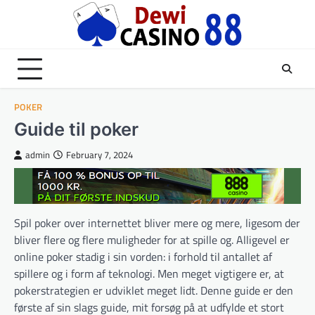
Skip
to
content
POKER
Guide til poker
admin
February 7, 2024
Spil poker over internettet bliver mere og mere, ligesom der
bliver flere og flere muligheder for at spille og. Alligevel er
online poker stadig i sin vorden: i forhold til antallet af
spillere og i form af teknologi. Men meget vigtigere er, at
pokerstrategien er udviklet meget lidt. Denne guide er den
første af sin slags guide, mit forsøg på at udfylde et stort