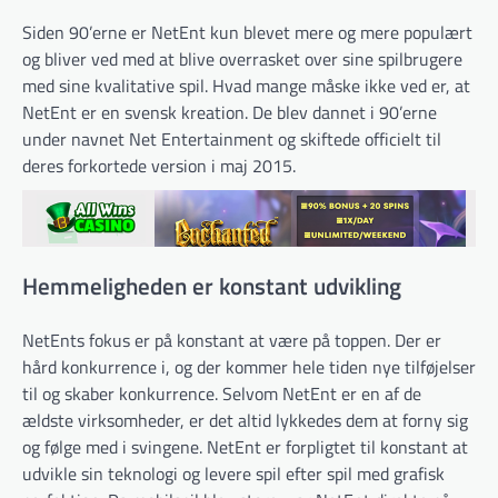
Siden 90’erne er NetEnt kun blevet mere og mere populært
og bliver ved med at blive overrasket over sine spilbrugere
med sine kvalitative spil. Hvad mange måske ikke ved er, at
NetEnt er en svensk kreation. De blev dannet i 90’erne
under navnet Net Entertainment og skiftede officielt til
deres forkortede version i maj 2015.
Hemmeligheden er konstant udvikling
NetEnts fokus er på konstant at være på toppen. Der er
hård konkurrence i, og der kommer hele tiden nye tilføjelser
til og skaber konkurrence. Selvom NetEnt er en af de
ældste virksomheder, er det altid lykkedes dem at forny sig
og følge med i svingene. NetEnt er forpligtet til konstant at
udvikle sin teknologi og levere spil efter spil med grafisk