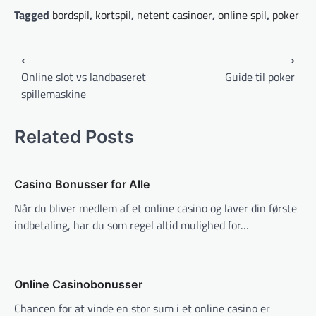
Tagged
bordspil
,
kortspil
,
netent casinoer
,
online spil
,
poker
Post
⟵
⟶
navigation
Online slot vs landbaseret
Guide til poker
spillemaskine
Related Posts
Casino Bonusser for Alle
Når du bliver medlem af et online casino og laver din første
indbetaling, har du som regel altid mulighed for…
Online Casinobonusser
Chancen for at vinde en stor sum i et online casino er