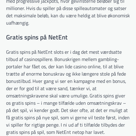
med progressive jackpots, hvor gevinsterne beløber sig til
millioner. Hvis du spiller på disse spilleautomater og satser
det maksimale beløb, kan du være heldig at blive økonomisk
uafhængig.
Gratis spins på NetEnt
Gratis spins på NetEnt slots er i dag det mest værdsatte
tilbud af casinospillere. Bonuskrigen mellem gambling-
portaler har fået os, der kan lide casino online, til at blive
trætte af enorme bonuskrav og ikke længere stole på fede
bonustilbud. Hver gang vi ser en kampagne med en bonus,
der er for god til at være sand, tænker vi, at
omsætningskravene skal være umulige. Gratis spins giver
os gratis spins – i mange tilfælde uden omsætningskrav –
på det spil, vi kender godt. Det sker ofte, at det er muligt at
få gratis spins på nye spil, som vi gerne vil teste først, inden
vi spiller for rigtige penge. I ni ud af ti tilfælde tilbydes der
gratis spins på spil, som NetEnt netop har lavet.