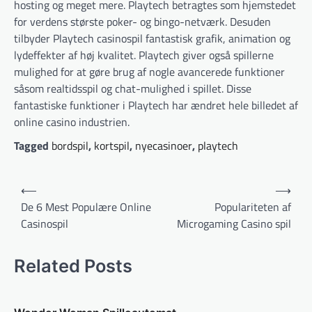
hosting og meget mere. Playtech betragtes som hjemstedet
for verdens største poker- og bingo-netværk. Desuden
tilbyder Playtech casinospil fantastisk grafik, animation og
lydeffekter af høj kvalitet. Playtech giver også spillerne
mulighed for at gøre brug af nogle avancerede funktioner
såsom realtidsspil og chat-mulighed i spillet. Disse
fantastiske funktioner i Playtech har ændret hele billedet af
online casino industrien.
Tagged
bordspil
,
kortspil
,
nyecasinoer
,
playtech
Post
⟵
⟶
navigation
De 6 Mest Populære Online
Populariteten af
Casinospil
Microgaming Casino spil
Related Posts