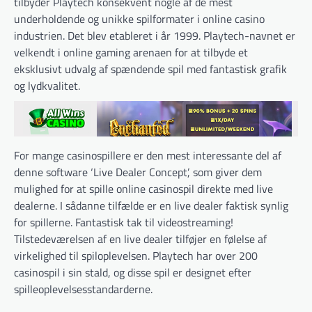
tilbyder Playtech konsekvent nogle af de mest
underholdende og unikke spilformater i online casino
industrien. Det blev etableret i år 1999. Playtech-navnet er
velkendt i online gaming arenaen for at tilbyde et
eksklusivt udvalg af spændende spil med fantastisk grafik
og lydkvalitet.
For mange casinospillere er den mest interessante del af
denne software ‘Live Dealer Concept’, som giver dem
mulighed for at spille online casinospil direkte med live
dealerne. I sådanne tilfælde er en live dealer faktisk synlig
for spillerne. Fantastisk tak til videostreaming!
Tilstedeværelsen af en live dealer tilføjer en følelse af
virkelighed til spiloplevelsen. Playtech har over 200
casinospil i sin stald, og disse spil er designet efter
spilleoplevelsesstandarderne.