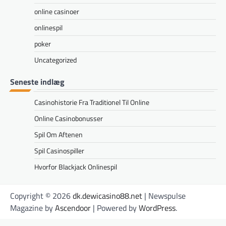
online casinoer
onlinespil
poker
Uncategorized
Seneste indlæg
Casinohistorie Fra Traditionel Til Online
Online Casinobonusser
Spil Om Aftenen
Spil Casinospiller
Hvorfor Blackjack Onlinespil
Copyright © 2026
dk.dewicasino88.net
| Newspulse
Magazine by
Ascendoor
| Powered by
WordPress
.